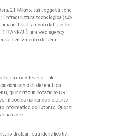
era, 21 Milano, tali soggetti sono
er l’infrastruttura tecnologica (sub
imario. I trattamenti dati per le
R). TITANKA! È una web agency
a sul trattamento dei dati
te protocolli sicuri. Tali
ciazioni con dati detenuti da
nt), gli indirizzi in notazione URI
rver, il codice numerico indicante
nte informatico dell’utente. Questi
unzionamento.
ario di alcuni dati identificativi