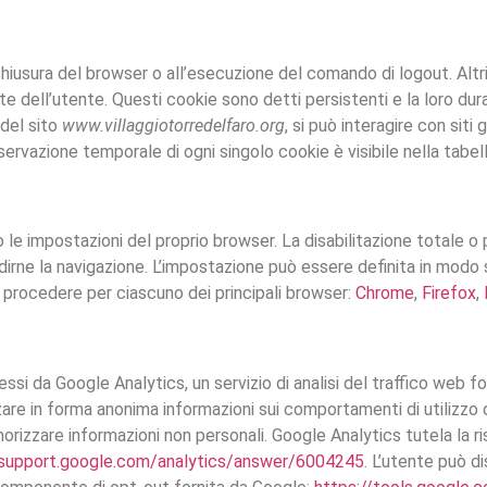
 chiusura del browser o all’esecuzione del comando di logout. Altr
te dell’utente. Questi cookie sono detti persistenti e la loro dura
del sito
www.villaggiotorredelfaro.org
, si può interagire con siti
servazione temporale di ogni singolo cookie è visibile nella tabe
le impostazioni del proprio browser. La disabilitazione totale o
irne la navigazione. L’impostazione può essere definita in modo sp
e procedere per ciascuno dei principali browser:
Chrome
,
Firefox
,
i da Google Analytics, un servizio di analisi del traffico web for
izzare in forma anonima informazioni sui comportamenti di utilizzo d
morizzare informazioni non personali. Google Analytics tutela la ri
/support.google.com/analytics/answer/6004245
. L’utente può d