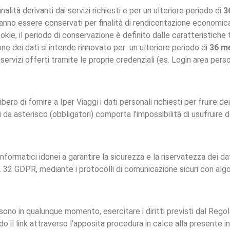
alità derivanti dai servizi richiesti e per un ulteriore periodo di
3
tranno essere conservati per finalità di rendicontazione economica
 cookie, il periodo di conservazione è definito dalle caratteristich
one dei dati si intende rinnovato per un ulteriore periodo di
36 m
rvizi offerti tramite le proprie credenziali (es. Login area perso
ro di fornire a Iper Viaggi i dati personali richiesti per fruire dei 
a asterisco (obbligatori) comporta l’impossibilità di usufruire de
nformatici idonei a garantire la sicurezza e la riservatezza dei d
. 32 GDPR, mediante i protocolli di comunicazione sicuri con algo
possono in qualunque momento, esercitare i diritti previsti dal Reg
o il link attraverso l’apposita procedura in calce alla presente i