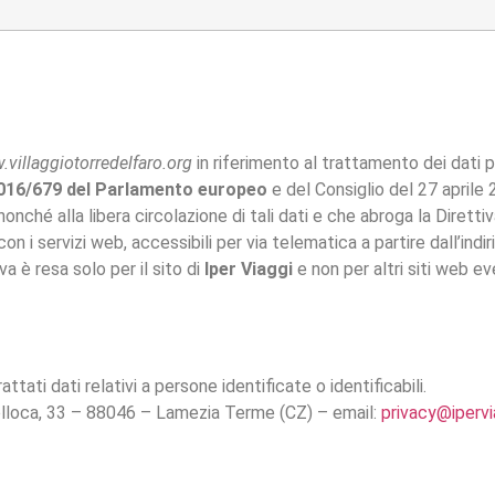
villaggiotorredelfaro.org
in riferimento al trattamento dei dati p
 2016/679 del Parlamento europeo
e del Consiglio del 27 aprile 
 nonché alla libera circolazione di tali dati e che abroga la Dire
on i servizi web, accessibili per via telematica a partire dall’indi
va è resa solo per il sito di
Iper Viaggi
e non per altri siti web 
ati dati relativi a persone identificate o identificabili.
lloca, 33 – 88046 – Lamezia Terme (CZ) – email:
privacy@ipervia