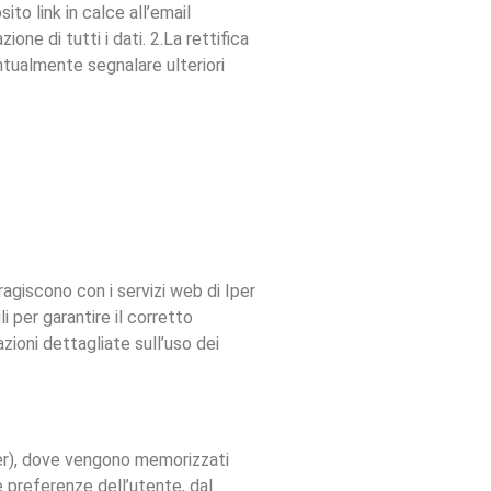
ito link in calce all’email
ione di tutti i dati. 2.La rettifica
entualmente segnalare ulteriori
ragiscono con i servizi web di Iper
li per garantire il corretto
ioni dettagliate sull’uso dei
wser), dove vengono memorizzati
e preferenze dell’utente, dal