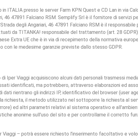
o in ITALIA presso le server Farm KPN Quest e CD Lan in via Cald
ri, 46 47891 Falciano RSM. Semplify Srl è il fornitore di servizi p
rada degli Angariari, 46 47891 Falciano RSM è il responsabile pr
ettuati da TITANKA! responsabile del trattamento (art. 28 GDP
aese Extra UE che è in via di recepimento della normativa europe
tato con le medesime garanzie previste dallo stesso GDPR.
di Iper Viaggi acquisiscono alcuni dati personali trasmessi median
sati identificati, ma potrebbero, attraverso elaborazioni ed asso
 dati rientrano gli indirizzi IP, identificativo del browser (user age
lla richiesta, il metodo utilizzato nel sottoporre la richiesta al se
rrore) ed altri parametri relativi al sistema operativo e all’ambie
tistiche anonime sull’uso del sito e per controllarne il corretto f
r Viaggi – potrà essere richiesto l’inserimento facoltativo e volont