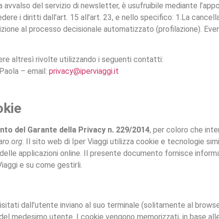
ia avvalso del servizio di newsletter, è usufruibile mediante l’appos
 i diritti dall’art. 15 all’art. 23, e nello specifico: 1.La cancellaz
pposizione al processo decisionale automatizzato (profilazione). Ev
ere altresì rivolte utilizzando i seguenti contatti:
Paola – email:
privacy@iperviaggi.it
okie
to del Garante della Privacy n. 229/2014
, per coloro che inte
aro.org
. Il sito web di Iper Viaggi utilizza cookie e tecnologie simi
elle applicazioni online. Il presente documento fornisce informaz
Viaggi e su come gestirli.
 visitati dall’utente inviano al suo terminale (solitamente al bro
ta del medesimo utente. I cookie vengono memorizzati, in base all