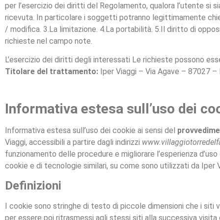
per l’esercizio dei diritti del Regolamento, qualora l’utente si s
ricevuta. In particolare i soggetti potranno legittimamente chiedere
/ modifica. 3.La limitazione. 4.La portabilità. 5.Il diritto di o
richieste nel campo note.
L’esercizio dei diritti degli interessati Le richieste possono ess
Titolare del trattamento:
Iper Viaggi – Via Agave – 87027 – 
Informativa estesa sull’uso dei co
Informativa estesa sull’uso dei cookie ai sensi del
provvedimen
Viaggi, accessibili a partire dagli indirizzi
www.villaggiotorredelf
funzionamento delle procedure e migliorare l’esperienza d’uso d
cookie e di tecnologie similari, su come sono utilizzati da Iper 
Definizioni
I cookie sono stringhe di testo di piccole dimensioni che i siti
per essere poi ritrasmessi agli stessi siti alla successiva visi