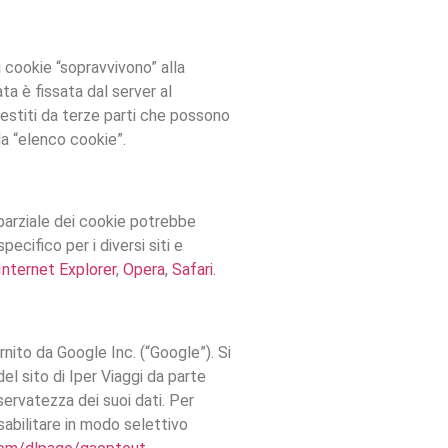
i cookie “sopravvivono” alla
ta è fissata dal server al
 gestiti da terze parti che possono
lla “elenco cookie”.
 parziale dei cookie potrebbe
ecifico per i diversi siti e
Internet Explorer
,
Opera
,
Safari
.
nito da Google Inc. (“Google”). Si
el sito di Iper Viaggi da parte
servatezza dei suoi dati. Per
isabilitare in modo selettivo